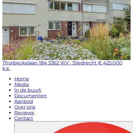
Thorbeckelaan 184
3362 WV · Sliedrecht
€ 425.000
k.k.
Home
Media
In de buurt
Documenten
Aanbod
Over ons
Reviews
Contact