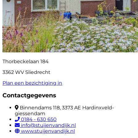
Thorbeckelaan 184
3362 WV Sliedrecht
Plan een bezichtiging in
Contactgegevens
Binnendams 118, 3373 AE Hardinxveld-
giessendam
0184 - 630 650
info@stuijenvandijk.nl
www.stuijenvandijk.nl