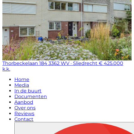
Thorbeckelaan 184
3362 WV · Sliedrecht
€ 425.000
k.k.
Home
Media
In de buurt
Documenten
Aanbod
Over ons
Reviews
Contact